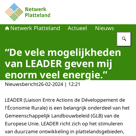
Naar de homepage van Netwerk Platteland
Netwerk Platteland
Actueel
Nieuws
Vu
“De vele mogelijkheden
van LEADER geven mij
enorm veel energie.”
Nieuwsbericht
26-02-2024 | 12:21
LEADER (Liaison Entre Actions de Développement de
l'Économie Rurale) is een belangrijk onderdeel van het
Gemeenschappelijk Landbouwbeleid (GLB) van de
Europese Unie. LEADER richt zich op het stimuleren
van duurzame ontwikkeling in plattelandsgebieden,