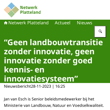
Naar de homepage van Netwerk Platteland
Netwerk Platteland
Actueel
Nieuws
Vu
“Geen landbouwtransitie
zonder innovatie, geen
innovatie zonder goed
kennis- en
innovatiesysteem”
Nieuwsbericht
28-11-2023 | 16:25
Jan van Esch is Senior beleidsmedewerker bij het
Ministerie van Landbouw, Natuur en Voedselkwaliteit.