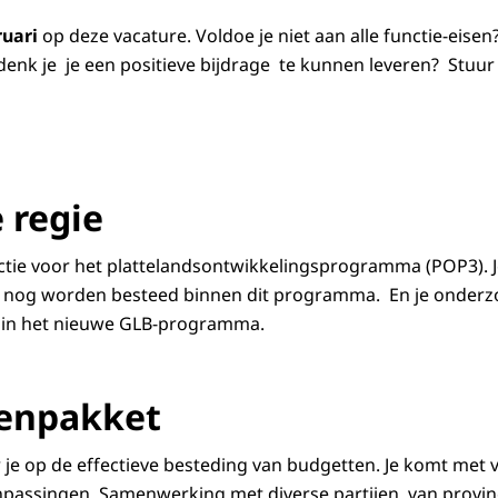
ruari
op deze vacature. Voldoe je niet aan alle functie-eise
n denk je je een positieve bijdrage te kunnen leveren? Stuu
k met witte letters tekst Job alert
 regie
unctie voor het plattelandsontwikkelingsprogramma (POP3). 
ie nog worden besteed binnen dit programma. En je onder
 in het nieuwe GLB-programma.
kenpakket
r je op de effectieve besteding van budgetten. Je komt met 
passingen. Samenwerking met diverse partijen, van provin