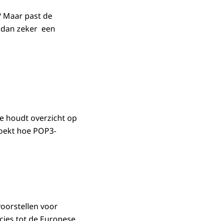
n? Maar past de
r dan zeker een
Je houdt overzicht op
zoekt hoe POP3-
voorstellen voor
cies tot de Europese