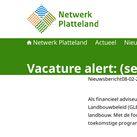
Naar de homepage van Netwerk Platteland
Netwerk Platteland
Actueel
Nie
Vacature alert: (s
Nieuwsbericht
08-02-
Als financieel advis
Landbouwbeleid (GLB) 
landbouw. Met de foc
toekomstige progra