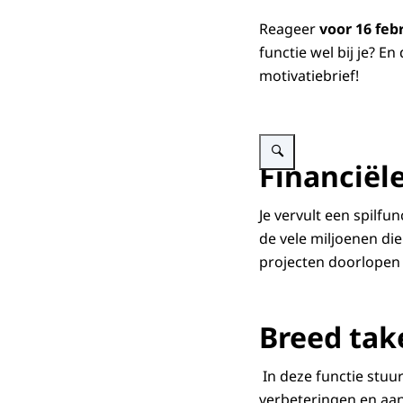
Reageer
voor 16 feb
functie wel bij je? E
motivatiebrief!
Vergroot afbeelding Blauw va
Financiële
Je vervult een spilf
de vele miljoenen d
projecten doorlopen
Breed ta
In deze functie stuu
verbeteringen en aan