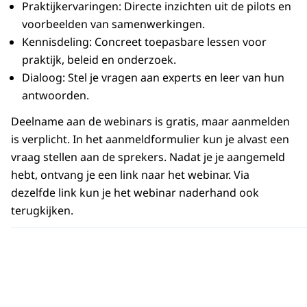
Praktijkervaringen: Directe inzichten uit de pilots en
systemen (zoals KPI’s, Kringloopwijzer en
voorbeelden van samenwerkingen.
certificering) de samenwerking beïnvloeden en
Kennisdeling: Concreet toepasbare lessen voor
hoe deze instrumenten afzonderlijk maar ook
praktijk, beleid en onderzoek.
gezamenlijk (zouden) kunnen worden ingezet.
Dialoog: Stel je vragen aan experts en leer van hun
antwoorden.
Deelname aan de webinars is gratis, maar aanmelden
is verplicht. In het aanmeldformulier kun je alvast een
vraag stellen aan de sprekers. Nadat je je aangemeld
hebt, ontvang je een link naar het webinar. Via
dezelfde link kun je het webinar naderhand ook
terugkijken.