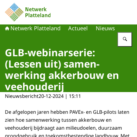
Naar de homepage van Netwerk Platteland
Netwerk Platteland
Actueel
Nieuws
Vu
GLB-webinarserie:
(Lessen uit) samen­
werking akker­bouw en
veehouderij
Nieuwsbericht
20-12-2024 | 15:11
De afgelopen jaren hebben PAVEx- en GLB-pilots laten
zien hoe samenwerking tussen akkerbouw en
veehouderij bijdraagt aan milieudoelen, duurzaam
grondgebruik en toekomstbestendige landbouw. Met