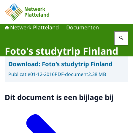
Naar de homepage van Netwerk Platteland
Netwerk Platteland
Documenten
Vu
Foto's studytrip Finland
Download:
Foto's studytrip Finland
Publicatie
01-12-2016
PDF-document
2.38 MB
Dit document is een bijlage bij