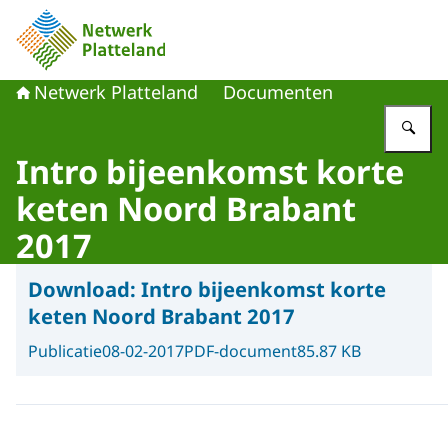
Naar de homepage van Netwerk Platteland
Netwerk Platteland
Documenten
Vu
Intro bijeenkomst korte
keten Noord Brabant
2017
Download:
Intro bijeenkomst korte
keten Noord Brabant 2017
Publicatie
08-02-2017
PDF-document
85.87 KB