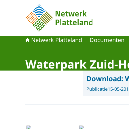
Naar de homepage van Netwerk Platteland
Netwerk Platteland
Documenten
Waterpark Zuid-Ho
Download:
W
Publicatie
15-05-201