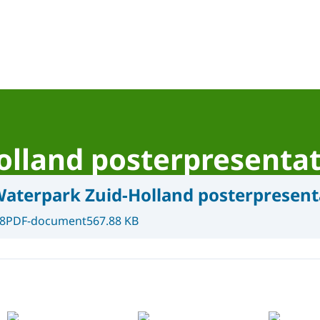
lland posterpresentat
aterpark Zuid-Holland posterpresent
8
PDF-document
567.88 KB