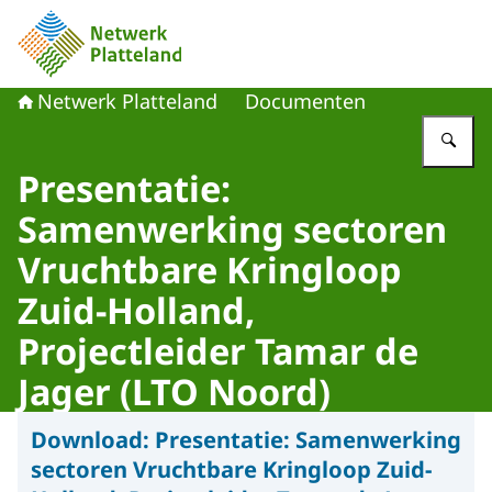
Naar de homepage van Netwerk Platteland
Netwerk Platteland
Documenten
Vu
Presentatie:
Samenwerking sectoren
Vruchtbare Kringloop
Zuid-Holland,
Projectleider Tamar de
Jager (LTO Noord)
Download:
Presentatie: Samenwerking
sectoren Vruchtbare Kringloop Zuid-