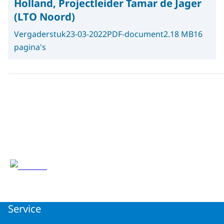
Holland, Projectleider Tamar de Jager
(LTO Noord)
Vergaderstuk
23-03-2022
PDF-document
2.18 MB
16
pagina's
Service