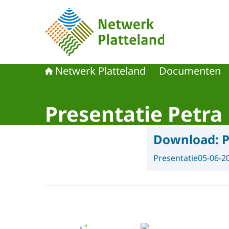
Naar de homepage van Netwerk Platteland
Netwerk Platteland
Documenten
Presentatie Petra
Download:
P
Presentatie
05-06-2