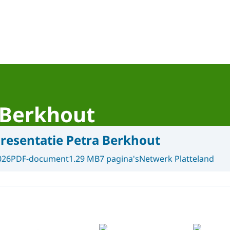
 Berkhout
resentatie Petra Berkhout
026
PDF-document
1.29 MB
7 pagina's
Netwerk Platteland