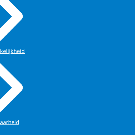
kelijkheid
aarheid
n