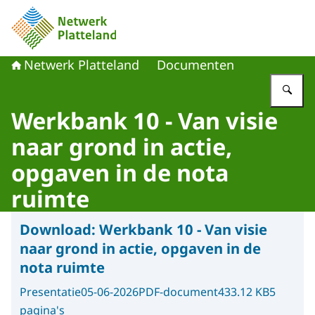
Naar de homepage van Netwerk Platteland
Netwerk Platteland
Documenten
Vu
Werkbank 10 - Van visie
naar grond in actie,
opgaven in de nota
ruimte
Download:
Werkbank 10 - Van visie
naar grond in actie, opgaven in de
nota ruimte
Presentatie
05-06-2026
PDF-document
433.12 KB
5
pagina's