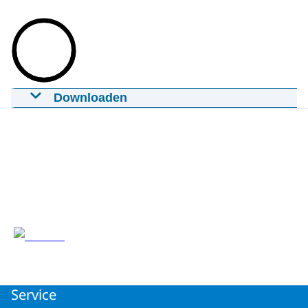
Downloaden
Illustratievideo Werkplaats Netwerk
Platteland mei 2026
01-06-2026
00:02:20
mp4
Download
Service