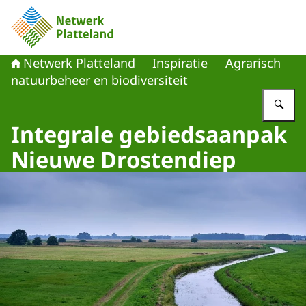
Naar de homepage van Netwerk Platteland
Netwerk Platteland
Inspiratie
Agrarisch
natuurbeheer en biodiversiteit
Vu
Integrale gebiedsaanpak
Nieuwe Drostendiep