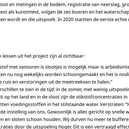
loot en metingen in de bodem, registratie van neerslag, g
mest als kunstmest, volgen de zes boeren en het waterscha
en wordt en die uitspoelt. In 2020 startten de eerste echte
lessen uit het project zijn al zichtbaar:
tof met sensoren is slootjes is mogelijk maar is arbeidsint
en nu nog wekelijks worden schoongemaakt en het is nodi
e ruis en verstoringen uit de meetreeksen te halen.”
erschillen te zien in de tijd: in de zomer, met weinig uitspoel
eit op het land en in de sloot zijn de stikstofconcentraties in
ten voedingsstoffen in het stilstaande water. Verstraten: 
e instelling van ons. Gewoonlijk is alles gericht op snelle 
en en sloten schoon houden. Wij durven nu meer te bufferen
ties door de uitspoeling hoger. Dit is een vertraagd effect