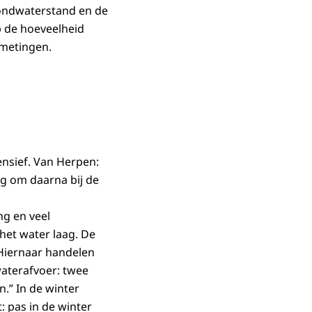
rondwaterstand en de
p de hoeveelheid
 metingen.
ensief. Van Herpen:
g om daarna bij de
ing en veel
 het water laag. De
“Hiernaar handelen
waterafvoer: twee
.” In de winter
: pas in de winter