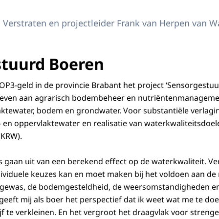
en in weiland
 Verstraten en projectleider Frank van Herpen van 
tuurd Boeren
POP3-geld in de provincie Brabant het project ‘Sensorgestuu
ng geven aan agrarisch bodembeheer en nutriëntenmanageme
ktewater, bodem en grondwater. Voor substantiële verlagin
- en oppervlaktewater en realisatie van waterkwaliteitsdoel
(KRW).
gaan uit van een berekend effect op de waterkwaliteit. Vers
dividuele keuzes kan en moet maken bij het voldoen aan de 
t gewas, de bodemgesteldheid, de weersomstandigheden en
geeft mij als boer het perspectief dat ik weet wat me te do
jf te verkleinen. En het vergroot het draagvlak voor stren