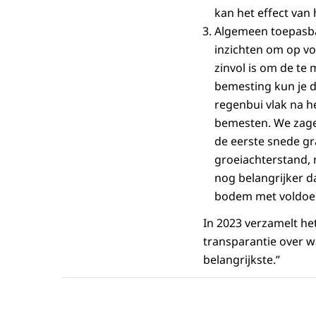
kan het effect va
Algemeen toepasba
inzichten om op voo
zinvol is om de te
bemesting kun je 
regenbui vlak na h
bemesten. We zagen
de eerste snede gra
groeiachterstand, 
nog belangrijker d
bodem met voldoend
In 2023 verzamelt he
transparantie over wa
belangrijkste.”