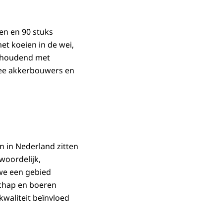
en en 90 stuks
t koeien in de wei,
g houdend met
wee akkerbouwers en
n in Nederland zitten
woordelijk,
 we een gebied
schap en boeren
waliteit beïnvloed