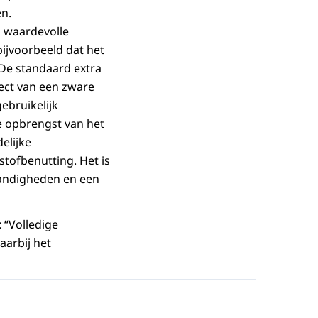
n.
l waardevolle
bijvoorbeeld dat het
 De standaard extra
ect van een zware
ebruikelijk
e opbrengst van het
elijke
tofbenutting. Het is
tandigheden en een
 “Volledige
aarbij het