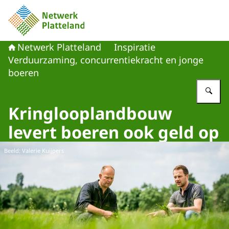
Naar de homepage van Netwerk Platteland
Netwerk Platteland
Inspiratie
Verduurzaming, concurrentiekracht en jonge
boeren
Vu
Kringlooplandbouw
levert boeren ook geld op
Beeld: Valerie Kuijpers