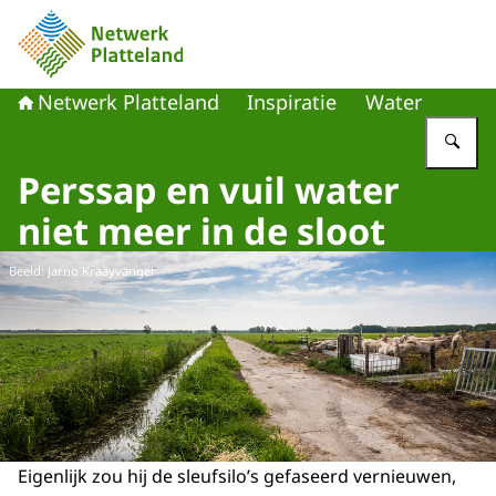
Naar de homepage van Netwerk Platteland
Netwerk Platteland
Inspiratie
Water
Vu
Perssap en vuil water
niet meer in de sloot
Beeld: Jarno Kraayvanger
Eigenlijk zou hij de sleufsilo’s gefaseerd vernieuwen,