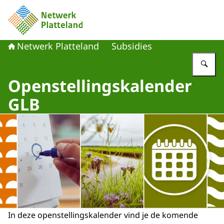
Naar de homepage van Netwerk Platteland
Netwerk Platteland
Subsidies
Vu
Openstellingskalender
GLB
In deze openstellingskalender vind je de komende