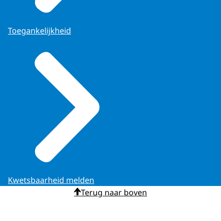
2024 | RVO.nl
Toegankelijkheid
Verwacht 2
Flevoland
december
2026
Gemeenschappelijk
landbouwbeleid (GLB) 20
(rvo.nl)
Tot 31 december
Overijssel
2027
Gemeenschappelijk
Kwetsbaarheid melden
landbouwbeleid (GLB) 20
Terug naar boven
(rvo.nl)