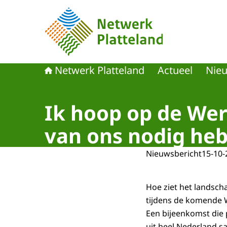
Naar de homepage van Netwerk Platteland
Netwerk Platteland
Actueel
Nie
Ik hoop op de Wer
van ons nodig he
Nieuwsbericht
15-10-
Hoe ziet het landsch
tijdens de komende 
Een bijeenkomst die
uit heel Nederland s