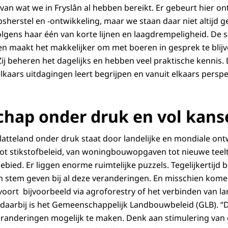
van wat we in Fryslân al hebben bereikt. Er gebeurt hier on
herstel en -ontwikkeling, maar we staan daar niet altijd gen
volgens haar één van korte lijnen en laagdrempeligheid. D
en maakt het makkelijker om met boeren in gesprek te blijven
Zij beheren het dagelijks en hebben veel praktische kennis.
elkaars uitdagingen leert begrijpen en vanuit elkaars perspe
chap onder druk en vol kans
platteland onder druk staat door landelijke en mondiale on
ot stikstofbeleid, van woningbouwopgaven tot nieuwe teelt
bied. Er liggen enorme ruimtelijke puzzels. Tegelijkertijd 
n stem geven bij al deze veranderingen. En misschien kom
voort bijvoorbeeld via agroforestry of het verbinden van l
 daarbij is het Gemeenschappelijk Landbouwbeleid (GLB). “Da
randeringen mogelijk te maken. Denk aan stimulering va