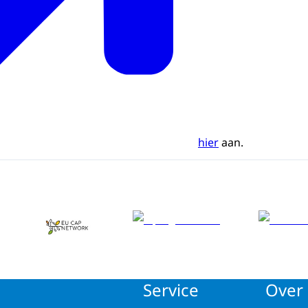
hier
aan.
Service
Over 