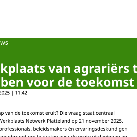
uws
kplaats van agrariërs t
bben voor de toekomst
2025 | 11:42
ap van de toekomst eruit? Die vraag staat centraal
Werkplaats Netwerk Platteland op 21 november 2025.
 professionals, beleidsmakers én ervaringsdeskundigen
amenbrengt om te praten over de grote uitdagingen en