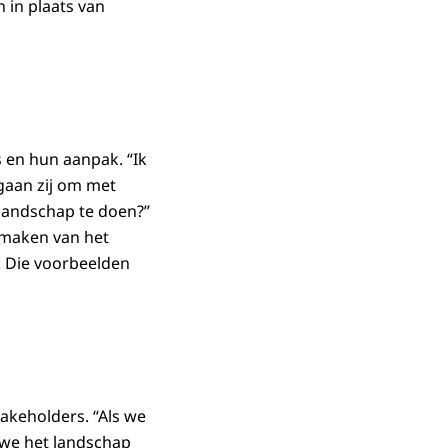
 in plaats van
s en hun aanpak. “Ik
gaan zij om met
landschap te doen?”
 maken van het
. Die voorbeelden
takeholders. “Als we
n we het landschap