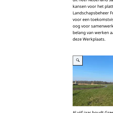
kansen voor het platt
Landschapsbeheer Fri
voor een toekomstvis
oog voor samenwerking
belang van werken aa
deze Werkplaats.
Vergroot afbeelding Foto G
Al vijf jaar houdt Gr