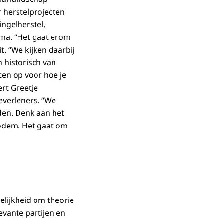
r herstelprojecten
ingelherstel,
ma. “Het gaat erom
. “We kijken daarbij
 historisch van
ten op voor hoe je
ert Greetje
everleners. “We
den. Denk aan het
bodem. Het gaat om
lijkheid om theorie
evante partijen en