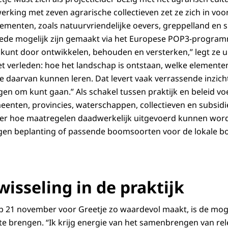
erking met zeven agrarische collectieven zet ze zich in voo
ementen, zoals natuurvriendelijke oevers, greppelland en s
mede mogelijk zijn gemaakt via het Europese POP3-program
kunt door ontwikkelen, behouden en versterken,” legt ze uit
t verleden: hoe het landschap is ontstaan, welke elementen
e daarvan kunnen leren. Dat levert vaak verrassende inzich
en om kunt gaan.” Als schakel tussen praktijk en beleid vo
nten, provincies, waterschappen, collectieven en subsidi
ver hoe maatregelen daadwerkelijk uitgevoerd kunnen wor
igen beplanting of passende boomsoorten voor de lokale 
isseling in de praktijk
 21 november voor Greetje zo waardevol maakt, is de moge
r te brengen. “Ik krijg energie van het samenbrengen van rel