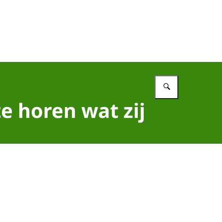
Vul in wat 
e horen wat zij