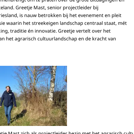
eland. Greetje Mast, senior projectleider bij
esland, is nauw betrokken bij het evenement en pleit
ie waarin het streekeigen landschap centraal staat, mét
, traditie én innovatie. Greetje vertelt over het
n het agrarisch cultuurlandschap en de kracht van
reetje Mast
eetje Mast zich als projectleider bezig met het agrarisch cu