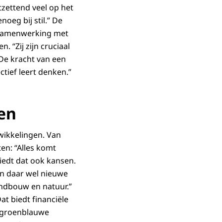
tzettend veel op het
oeg bij stil.” De
e samenwerking met
. “Zij zijn cruciaal
 De kracht van een
ctief leert denken.”
en
twikkelingen. Van
en: “Alles komt
biedt dat ook kansen.
en daar wel nieuwe
andbouw en natuur.”
t biedt financiële
n groenblauwe