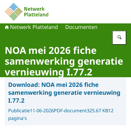
Naar de homepage van Netwerk Platteland
Netwerk Platteland
Documenten
Vu
NOA mei 2026 fiche
samenwerking generatie
vernieuwing I.77.2
Download:
NOA mei 2026 fiche
samenwerking generatie vernieuwing
I.77.2
Publicatie
11-06-2026
PDF-document
325.67 KB
12
pagina's