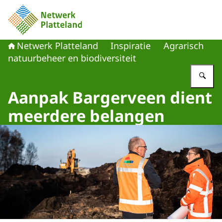
Naar de homepage van Netwerk Platteland
Netwerk Platteland
Inspiratie
Agrarisch
natuurbeheer en biodiversiteit
Vu
Aanpak Bargerveen dient
meerdere belangen