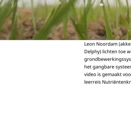
Leon Noordam (akke
Delphy) lichten toe w
grondbewerkingssyst
het gangbare systee
video is gemaakt voo
leerreis Nutriëntenk