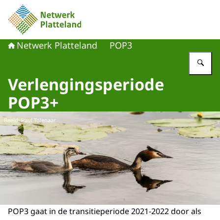
Naar de homepage van Netwerk Platteland
Netwerk Platteland
POP3
Vu
Verlengingsperiode
POP3+
Beeld: Paul Tolenaar
POP3 gaat in de transitieperiode 2021-2022 door als